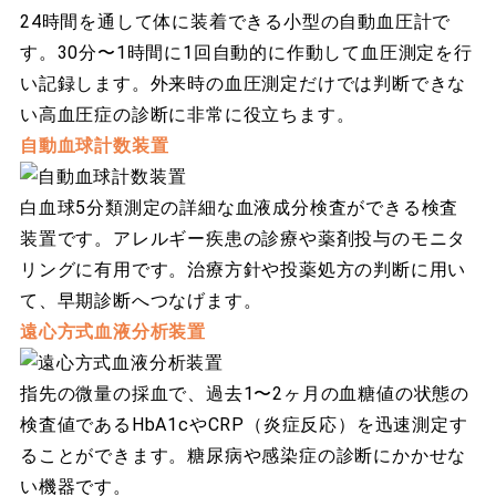
24時間を通して体に装着できる小型の自動血圧計で
す。30分〜1時間に1回自動的に作動して血圧測定を行
い記録します。外来時の血圧測定だけでは判断できな
い高血圧症の診断に非常に役立ちます。
自動血球計数装置
白血球5分類測定の詳細な血液成分検査ができる検査
装置です。アレルギー疾患の診療や薬剤投与のモニタ
リングに有用です。治療方針や投薬処方の判断に用い
て、早期診断へつなげます。
遠心方式血液分析装置
指先の微量の採血で、過去1〜2ヶ月の血糖値の状態の
検査値であるHbA1cやCRP（炎症反応）を迅速測定す
ることができます。糖尿病や感染症の診断にかかせな
い機器です。