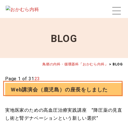
BLOG
鳥栖の内科・循環器科「おかむら内科」
>
BLOG
Page 1 of 3
1
2
3
Web講演会（鹿児島）の座長をしました
実地医家のための高血圧治療実践講座 ”降圧薬の見直
し術と腎デナベーションという新しい選択”